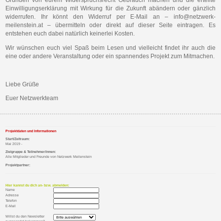
Gründen von eurem Widerspruchsrecht Gebrauch machen und die erteilte
Einwilligungserklärung mit Wirkung für die Zukunft abändern oder gänzlich
widerrufen. Ihr könnt den Widerruf per E-Mail an – info@netzwerk-
meilenstein.at – übermitteln oder direkt auf dieser Seite eintragen. Es
entstehen euch dabei natürlich keinerlei Kosten.
Wir wünschen euch viel Spaß beim Lesen und vielleicht findet ihr auch die
eine oder andere Veranstaltung oder ein spannendes Projekt zum Mitmachen.
Liebe Grüße
Euer Netzwerkteam
Projektdaten und Informationen
Start/Zeitraum:
Mai 2019 -
Zielgruppe & Teilnehmer/innen:
Alle Mitglieder und Freunde von Netzwerk Meilenstein
Projektpartner:
Hier kannst du dich an- bzw. abmelden:
Name
Adresse
Telefon
E-Mail
Willst du den Newsletter